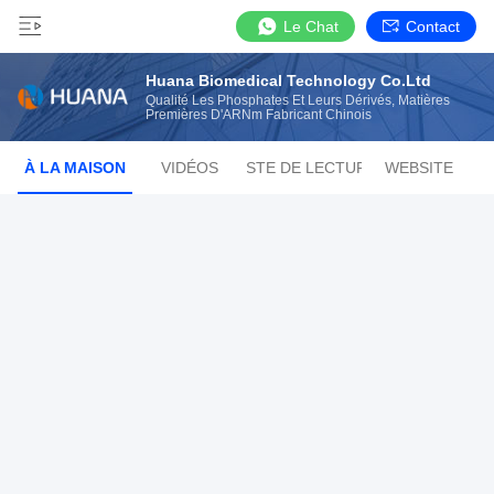
Le Chat
Contact
Huana Biomedical Technology Co.Ltd
Qualité Les Phosphates Et Leurs Dérivés, Matières
Premières D'ARNm Fabricant Chinois
À LA MAISON
VIDÉOS
LISTE DE LECTURE
WEBSITE