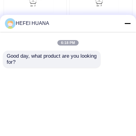
2'-F-dI
2'-F-dA
HEFEI HUANA
6:18 PM
meilleur prix
meilleur prix
Good day, what product are you looking 
for?
Contact
Contact
Regardez plus
Aperçu
Au sujet de
Contactez-
Desktop
nous
nous
Site
Plan du site
Politique de confidentialité