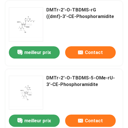
DMTr-2'-O-TBDMS-rG
((dmf)-3'-CE-Phosphoramidite
meilleur prix
Contact
DMTr-2'-O-TBDMS-5-OMe-rU-
3'-CE-Phosphoramidite
Maison
Produits
meilleur prix
Contact
DMTr-2'-ara-OAc-G ((iBu)-3'-CE-Phosphoramidite
Vidéos