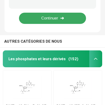
5'-O-DMT-2'-O-MOE-rG ((iBu)-3'- ((2-cyanoétoxy) ((diisopropylamino) phosphoramidite) -éthyl-diisopropylphosphoramidite
5'-O-DMT-2'-O-MOE-5-Me-rC(Bz)-3'- ((2-cyanoétoxy) ((diisopropylamino) phosphoramidite) -éthyl-diisopropylphosphoramidite
matières premières d'ARNm
Éthane-1,2-di(5'-O-DMTr-2'-O-MOE-rT-3'-oxy) bis ((diisopropylphosphoramidite)
Éthane-1,2-di ((5'-O-DMTr-2'-O-MOE-rG ((iBu)-3'-oxy) bis ((diisopropylphosphoramidite)
Réactif au phosphore
AUTRES CATÉGORIES DE NOUS
Les succinates
Les nucléosides
Les phosphates et leurs dérivés
(152)
Diagnostic moléculaire
Colorants fluorescents
Réactifs de synthèse d'oligo