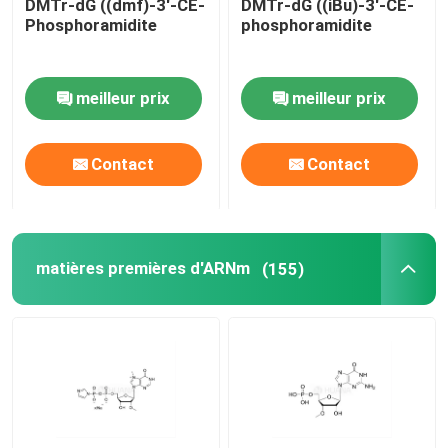
DMTr-dG ((dmf)-3'-CE-
DMTr-dG ((iBu)-3'-CE-
Phosphoramidite
phosphoramidite
Système de livraison
meilleur prix
meilleur prix
Service personnalisé
Contact
Contact
matières premières d'ARNm
(155)