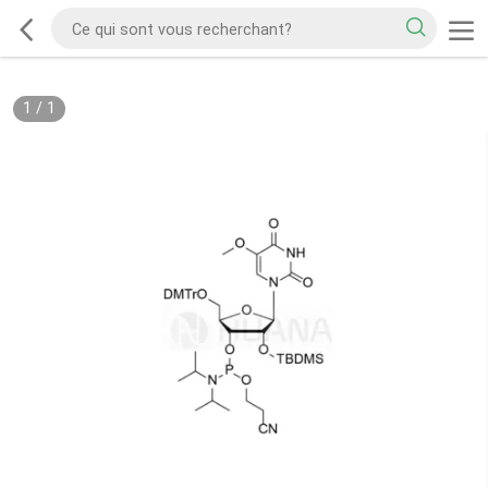
1
/
1