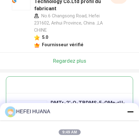
Technology Co.Ltd profil du
fabricant
No.6 Changsong Road, Hefei
231602, Anhui Province, China. ,LA
CHINE
5.0
Fournisseur vérifié
Regardez plus
DMTr-2'-O-TBDMS-5-OMe-rU-
3'-CE-Phosphoramidite
HEFEI HUANA
9:49 AM