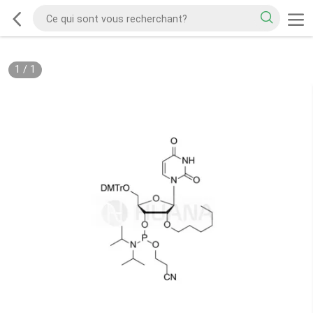
1
/
1