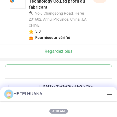
Technology Co.Ltd profil du
fabricant
No.6 Changsong Road, Hefei
231602, Anhui Province, China. ,LA
CHINE
5.0
Fournisseur vérifié
Regardez plus
DMTr-2'-O-C6-rU-3'-CE-
Phosphoramidite
HEFEI HUANA
4:18 AM