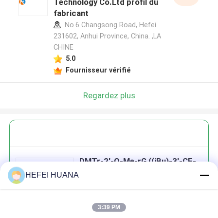
Technology Co.Ltd profil du
fabricant
No.6 Changsong Road, Hefei
231602, Anhui Province, China. ,LA
CHINE
5.0
Fournisseur vérifié
Regardez plus
DMTr-2'-O-Me-rG ((iBu)-3'-CE-
Phosphoramidite
HEFEI HUANA
3:39 PM