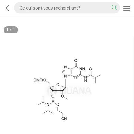
1
/
1