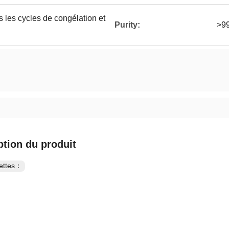
s les cycles de congélation et
Purity:
>9
ption du produit
uettes：