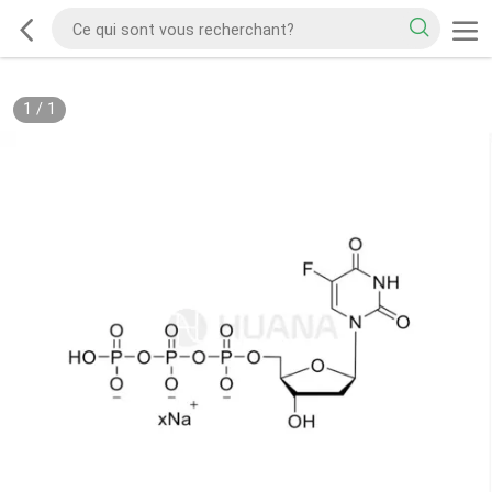
1
/
1