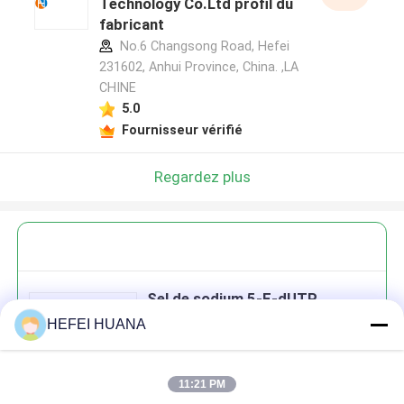
Technology Co.Ltd profil du
fabricant
No.6 Changsong Road, Hefei
231602, Anhui Province, China. ,LA
CHINE
5.0
Fournisseur vérifié
Regardez plus
Sel de sodium 5-F-dUTP
HEFEI HUANA
11:21 PM