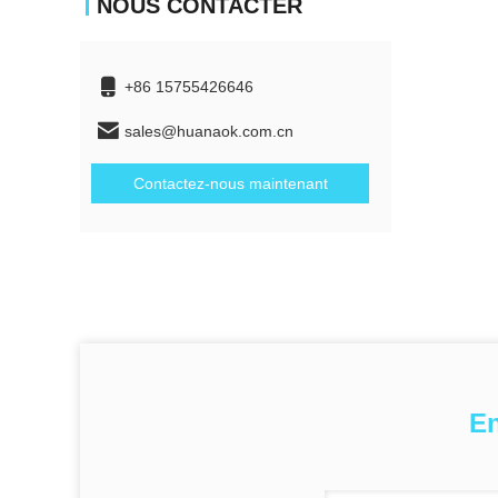
NOUS CONTACTER
+86 15755426646
sales@huanaok.com.cn
Contactez-nous maintenant
En