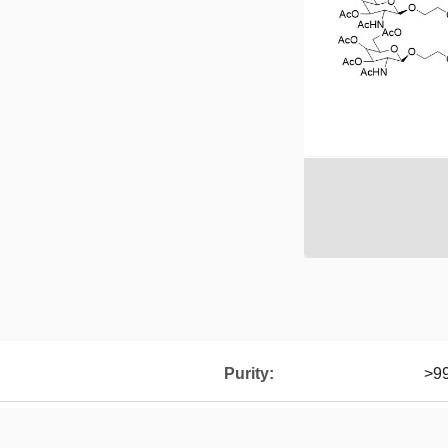
Purity:
>9