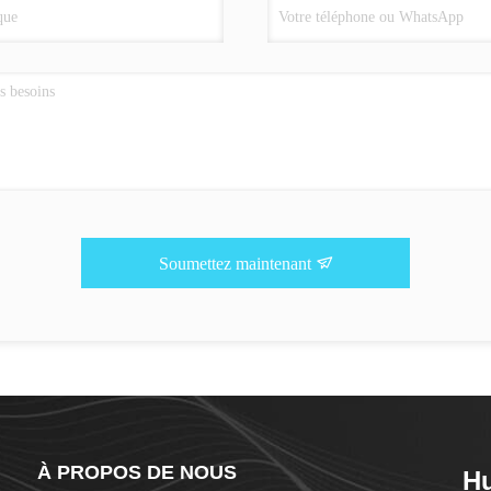
Soumettez maintenant
À PROPOS DE NOUS
Hu