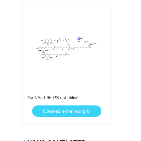
GalNAc-L96-PS est utilisé.
Obtenez le meilleur prix