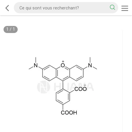
1
/
1