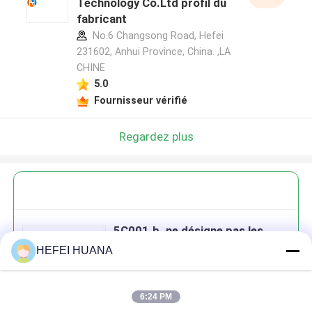
Technology Co.Ltd profil du
fabricant
No.6 Changsong Road, Hefei
231602, Anhui Province, China. ,LA
CHINE
5.0
Fournisseur vérifié
Regardez plus
5C001.b. ne désigne pas les
produits qui sont désignés
HEFEI HUANA
comme étant dérivés du produit.
6:24 PM