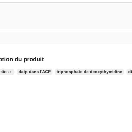
ption du produit
uettes：
datp dans l'ACP
triphosphate de deoxythymidine
d