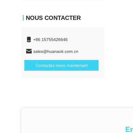
NOUS CONTACTER
+86 15755426646
sales@huanaok.com.cn
Contactez-nous maintenant
En