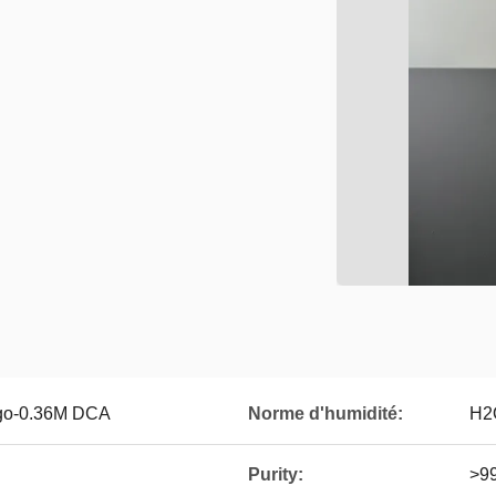
igo-0.36M DCA
Norme d'humidité:
H2
Purity:
>9