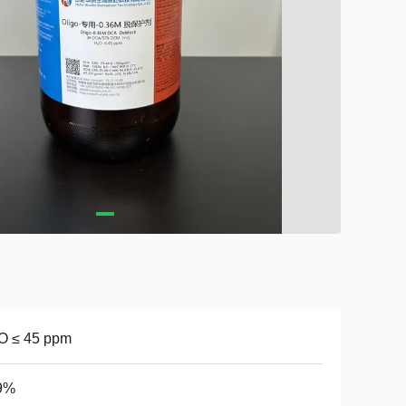
O ≤ 45 ppm
9%