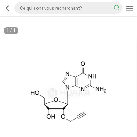
1
/
1