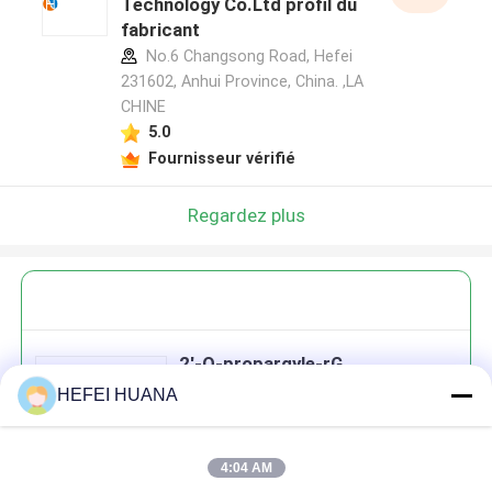
Technology Co.Ltd profil du
fabricant
No.6 Changsong Road, Hefei
231602, Anhui Province, China. ,LA
CHINE
5.0
Fournisseur vérifié
Regardez plus
2'-O-propargyle-rG
HEFEI HUANA
4:04 AM