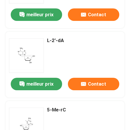
meilleur prix
Contact
Au sujet de nous
Visite d'usine
L-2'-dA
Contrôle de qualité
Contactez-nous
meilleur prix
Contact
Nouvelles
CAS
5-Me-rC
Les phosphates et leurs dérivés