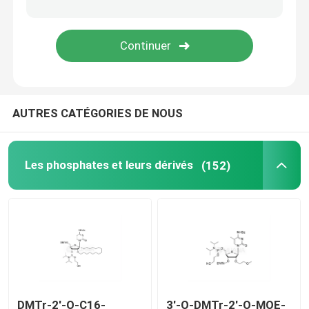
Système de livraison
Service personnalisé
AUTRES CATÉGORIES DE NOUS
Les phosphates et leurs dérivés
(152)
DMTr-2'-O-C16-
3'-O-DMTr-2'-O-MOE-