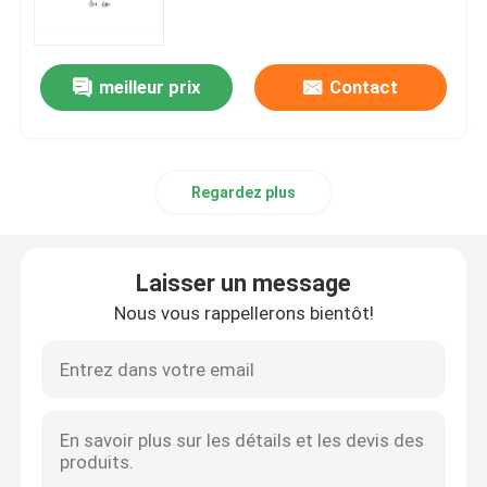
matières premières d'ARNm
meilleur prix
Contact
Réactif au phosphore
Regardez plus
Les succinates
Les nucléosides
Laisser un message
Nous vous rappellerons bientôt!
Diagnostic moléculaire
Colorants fluorescents
Réactifs de synthèse d'oligo