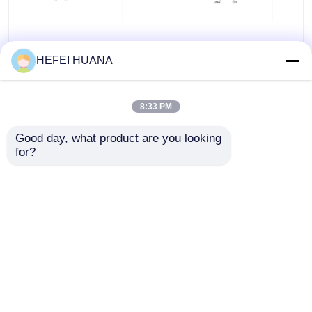
Fluorescéine-12-dUTP
DADP sel disodique
Solution de sodium de
HEFEI HUANA
1 mM
8:33 PM
meilleur prix
meilleur prix
Good day, what product are you looking 
for?
Contact
Contact
Regardez plus
Aperçu
Au sujet de nous
Contactez-nous
Desktop Site
Plan du site
Politique de confidentialité