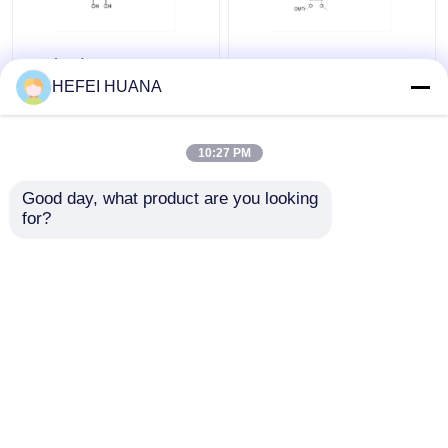
RG (iBu)
Les produits de la
catégorie 1 peuvent
HEFEI HUANA
être utilisés pour les
produits de la
catégorie 1 ou 2
10:27 PM
meilleur prix
meilleur prix
Good day, what product are you looking 
for?
Contact
Contact
Regardez plus
Aperçu
Au sujet de nous
Contactez-nous
Desktop Site
Plan du site
Politique de confidentialité