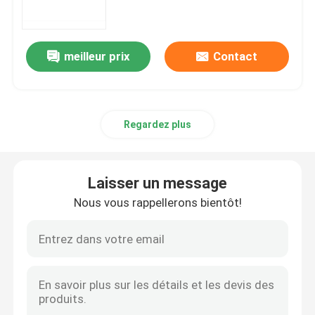
matières premières d'ARNm
meilleur prix
Contact
Réactif au phosphore
Regardez plus
Les succinates
Les nucléosides
Laisser un message
Nous vous rappellerons bientôt!
Diagnostic moléculaire
Colorants fluorescents
Réactifs de synthèse d'oligo