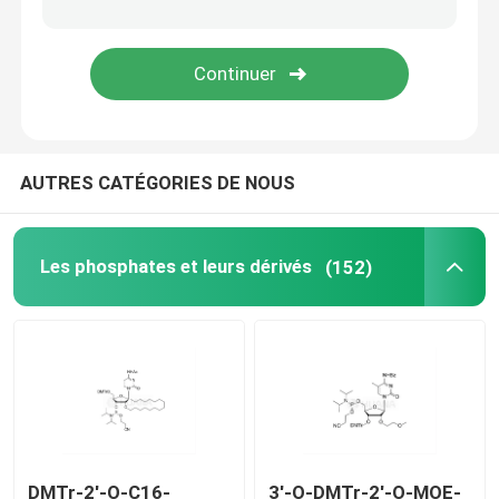
Système de livraison
Service personnalisé
AUTRES CATÉGORIES DE NOUS
Les phosphates et leurs dérivés
(152)
DMTr-2'-O-C16-
3'-O-DMTr-2'-O-MOE-