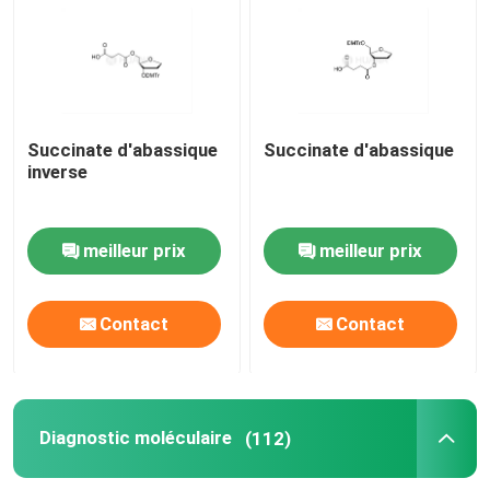
matières premières d'ARNm
Réactif au phosphore
Succinate d'abassique
Succinate d'abassique
inverse
Les succinates
meilleur prix
meilleur prix
Les nucléosides
Contact
Contact
Diagnostic moléculaire
Colorants fluorescents
Diagnostic moléculaire
(112)
Réactifs de synthèse d'oligo