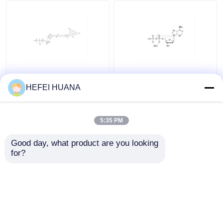
Système de livraison
Service personnalisé
Fluorescéine-12-dUTP
DADP sel disodique
Solution de sodium de
HEFEI HUANA
1 mM
5:35 PM
meilleur prix
meilleur prix
Good day, what product are you looking 
for?
Contact
Contact
Regardez plus