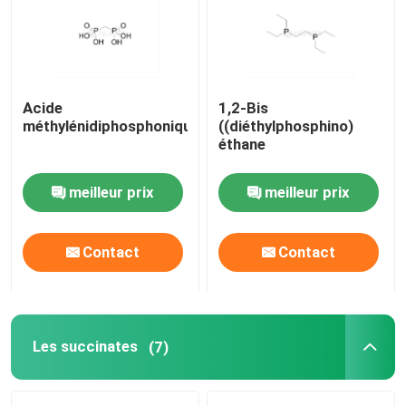
Au sujet de nous
Acide
1,2-Bis
Visite d'usine
méthylénidiphosphonique
((diéthylphosphino)
éthane
Contrôle de qualité
meilleur prix
meilleur prix
Contactez-nous
Contact
Contact
Nouvelles
CAS
Les succinates
(7)
Les phosphates et leurs dérivés