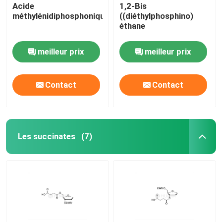
Acide
1,2-Bis
méthylénidiphosphonique
((diéthylphosphino)
éthane
meilleur prix
meilleur prix
Contact
Contact
Les succinates
(7)