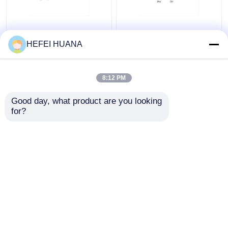
Fluorescéine-12-dUTP
DADP sel disodique
Solution de sodium de
HEFEI HUANA
1 mM
8:12 PM
meilleur prix
meilleur prix
Good day, what product are you looking 
for?
Contact
Contact
Regardez plus
Aperçu
Au sujet de nous
Contactez-nous
Desktop Site
Plan du site
Politique de confidentialité