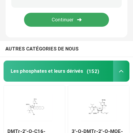
Système de livraison
Service personnalisé
AUTRES CATÉGORIES DE NOUS
Les phosphates et leurs dérivés
(152)
DMTr-2'-O-C16-
3'-O-DMTr-2'-O-MOE-