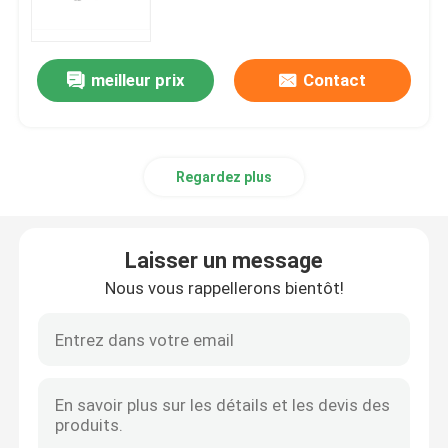
matières premières d'ARNm
meilleur prix
Contact
Réactif au phosphore
Regardez plus
Les succinates
Les nucléosides
Laisser un message
Nous vous rappellerons bientôt!
Diagnostic moléculaire
Colorants fluorescents
Réactifs de synthèse d'oligo