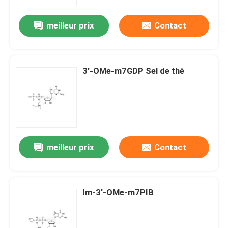
meilleur prix
Contact
Au sujet de nous
Visite d'usine
3'-OMe-m7GDP Sel de thé
Contrôle de qualité
Contactez-nous
meilleur prix
Contact
Nouvelles
CAS
Im-3'-OMe-m7PIB
Les phosphates et leurs dérivés