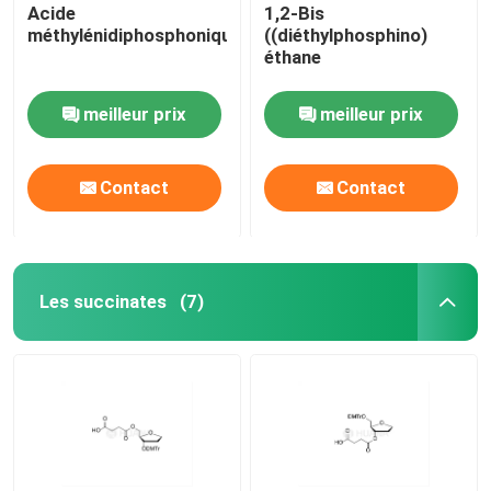
Acide
1,2-Bis
méthylénidiphosphonique
((diéthylphosphino)
éthane
meilleur prix
meilleur prix
Contact
Contact
Les succinates
(7)