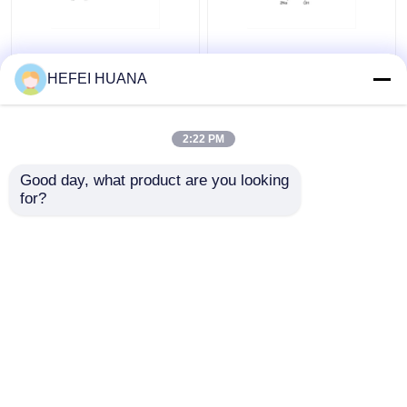
Fluorescéine-12-dUTP
DADP sel disodique
Solution de sodium de
HEFEI HUANA
1 mM
2:22 PM
meilleur prix
meilleur prix
Good day, what product are you looking 
for?
Contact
Contact
Regardez plus
Aperçu
Au sujet de nous
Contactez-nous
Desktop Site
Plan du site
Politique de confidentialité