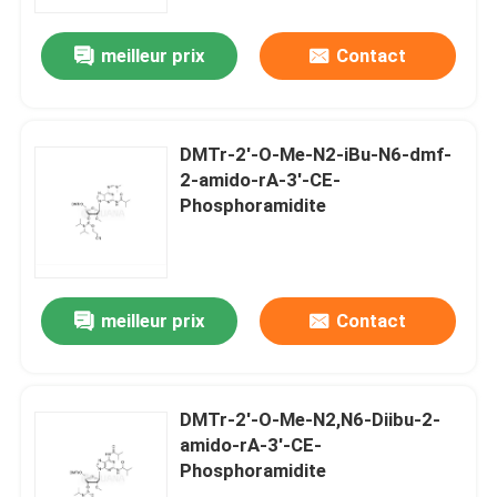
meilleur prix
Contact
Au sujet de nous
Visite d'usine
DMTr-2'-O-Me-N2-iBu-N6-dmf-
2-amido-rA-3'-CE-
Contrôle de qualité
Phosphoramidite
Contactez-nous
meilleur prix
Contact
Nouvelles
CAS
DMTr-2'-O-Me-N2,N6-Diibu-2-
amido-rA-3'-CE-
Phosphoramidite
Les phosphates et leurs dérivés