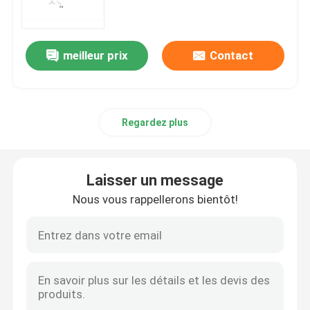
matières premières d'ARNm
meilleur prix
Contact
Réactif au phosphore
Regardez plus
Les succinates
Les nucléosides
Laisser un message
Nous vous rappellerons bientôt!
Diagnostic moléculaire
Colorants fluorescents
Réactifs de synthèse d'oligo