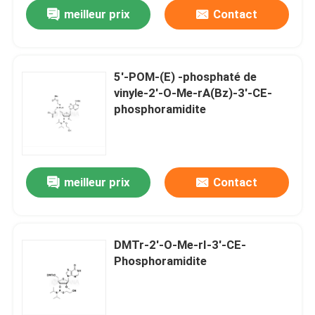
meilleur prix
Contact
5'-POM-(E) -phosphaté de
vinyle-2'-O-Me-rA(Bz)-3'-CE-
phosphoramidite
meilleur prix
Contact
Maison
DMTr-2'-O-Me-rI-3'-CE-
Phosphoramidite
Produits
Vidéos