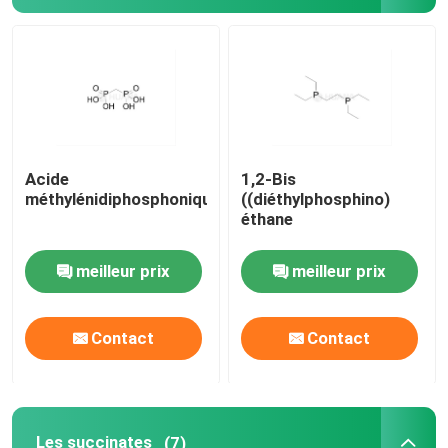
Système de livraison
Service personnalisé
Acide
1,2-Bis
méthylénidiphosphonique
((diéthylphosphino)
éthane
meilleur prix
meilleur prix
Contact
Contact
Les succinates
(7)