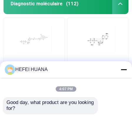
Diagnostic moléculaire
(112)
Fluorescéine-12-dUTP
DADP sel disodique
Solution de sodium de
HEFEI HUANA
1 mM
4:07 PM
meilleur prix
meilleur prix
Good day, what product are you looking 
for?
Contact
Contact