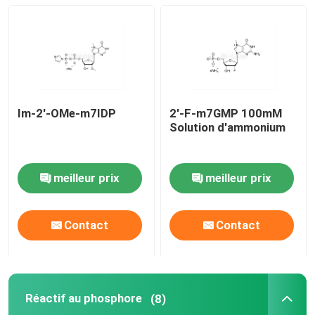
matières premières d'ARNm
Réactif au phosphore
Im-2'-OMe-m7IDP
2'-F-m7GMP 100mM
Les succinates
Solution d'ammonium
Les nucléosides
meilleur prix
meilleur prix
Diagnostic moléculaire
Contact
Contact
Colorants fluorescents
Réactif au phosphore
(8)
Réactifs de synthèse d'oligo