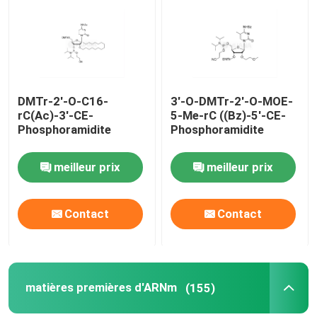
Au sujet de nous
Visite d'usine
DMTr-2'-O-C16-
3'-O-DMTr-2'-O-MOE-
rC(Ac)-3'-CE-
5-Me-rC ((Bz)-5'-CE-
Phosphoramidite
Phosphoramidite
Contrôle de qualité
meilleur prix
meilleur prix
Contactez-nous
Contact
Contact
Nouvelles
CAS
matières premières d'ARNm
(155)
Les phosphates et leurs dérivés