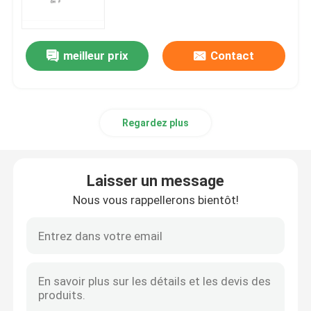
matières premières d'ARNm
meilleur prix
Contact
Réactif au phosphore
Regardez plus
Les succinates
Les nucléosides
Laisser un message
Nous vous rappellerons bientôt!
Diagnostic moléculaire
Colorants fluorescents
Réactifs de synthèse d'oligo