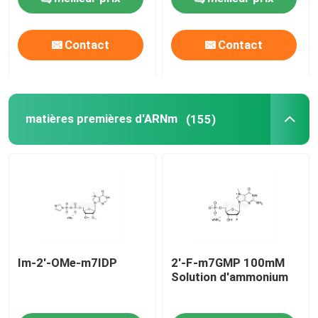
Au sujet de nous
Contact
Contact
Visite d'usine
matières premières d'ARNm
(155)
Contrôle de qualité
Contactez-nous
Nouvelles
Im-2'-OMe-m7IDP
2'-F-m7GMP 100mM
CAS
Solution d'ammonium
Les phosphates et leurs dérivés