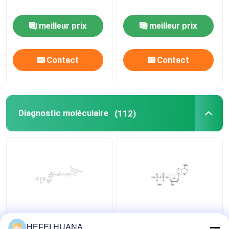
meilleur prix
meilleur prix
Contact
Contact
Diagnostic moléculaire
(112)
Fluorescéine-12-dUTP
DADP sel disodique
Solution de sodium de
HEFEI HUANA