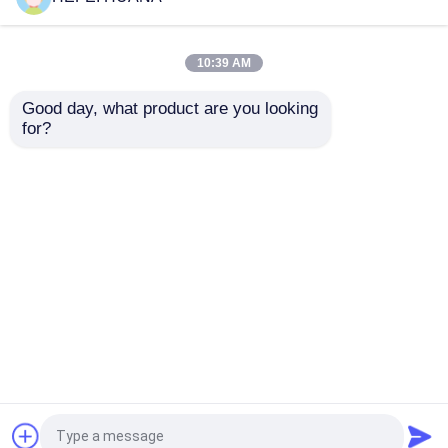
1 mM
10:39 AM
meilleur prix
meilleur prix
Good day, what product are you looking 
for?
Contact
Contact
Regardez plus
Aperçu
Au sujet de nous
Contactez-nous
Desktop Site
Plan du site
Politique de confidentialité
Qualité
Les phosphates et leurs dérivés
Usine De
Chine.Copyright © 2025 Huana Biomedical