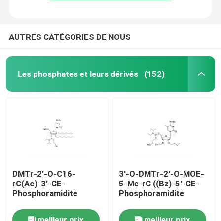
AUTRES CATÉGORIES DE NOUS
Les phosphates et leurs dérivés
(152)
Maison
DMTr-2'-O-C16-
3'-O-DMTr-2'-O-MOE-
rC(Ac)-3'-CE-
5-Me-rC ((Bz)-5'-CE-
Produits
Phosphoramidite
Phosphoramidite
Vidéos
meilleur prix
meilleur prix