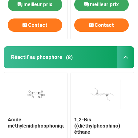
meilleur prix
meilleur prix
matières premières d'ARNm
Contact
Contact
Réactif au phosphore
Les succinates
Réactif au phosphore
(8)
Les nucléosides
Diagnostic moléculaire
Colorants fluorescents
Acide
1,2-Bis
méthylénidiphosphonique
((diéthylphosphino)
éthane
Réactifs de synthèse d'oligo