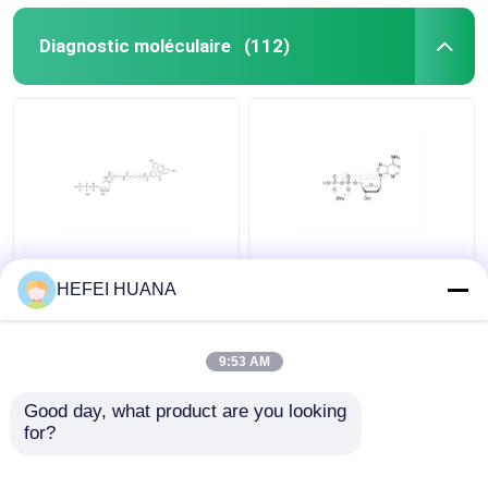
Diagnostic moléculaire
(112)
Fluorescéine-12-dUTP
DADP sel disodique
Solution de sodium de
HEFEI HUANA
1 mM
9:53 AM
meilleur prix
meilleur prix
Good day, what product are you looking 
for?
Contact
Contact