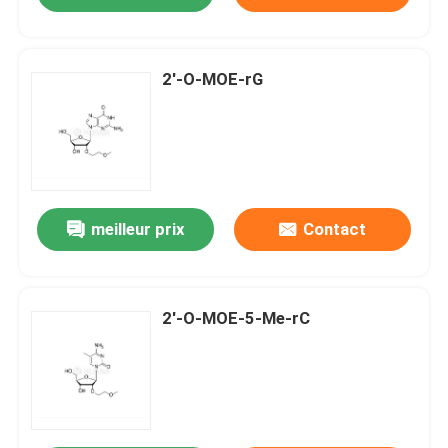
2'-O-MOE-rG
meilleur prix
Contact
2'-O-MOE-5-Me-rC