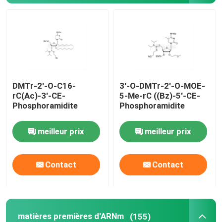
matières premières d'ARNm
Réactif au phosphore
DMTr-2'-O-C16-
3'-O-DMTr-2'-O-MOE-
Les succinates
rC(Ac)-3'-CE-
5-Me-rC ((Bz)-5'-CE-
Phosphoramidite
Phosphoramidite
Les nucléosides
meilleur prix
meilleur prix
Diagnostic moléculaire
Contact
Contact
Colorants fluorescents
Réactifs de synthèse d'oligo
matières premières d'ARNm
(155)