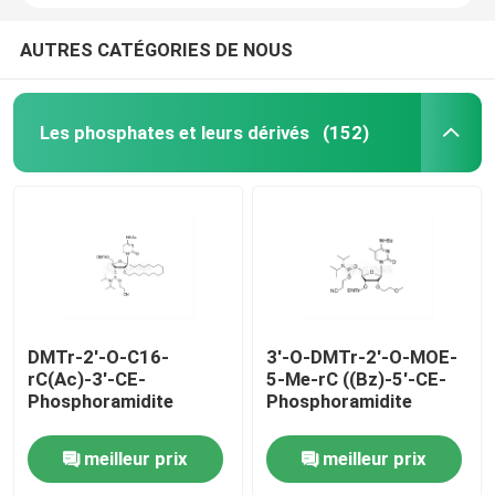
AUTRES CATÉGORIES DE NOUS
Les phosphates et leurs dérivés
(152)
DMTr-2'-O-C16-
3'-O-DMTr-2'-O-MOE-
rC(Ac)-3'-CE-
5-Me-rC ((Bz)-5'-CE-
Phosphoramidite
Phosphoramidite
meilleur prix
meilleur prix