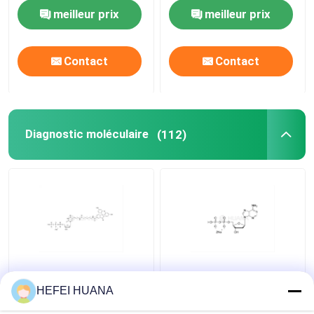
meilleur prix
meilleur prix
Système de livraison
Contact
Contact
Service personnalisé
Diagnostic moléculaire
(112)
Fluorescéine-12-dUTP
DADP sel disodique
Solution de sodium de
HEFEI HUANA
1 mM