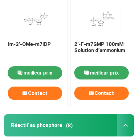
Au sujet de nous
Visite d'usine
Im-2'-OMe-m7IDP
2'-F-m7GMP 100mM
Solution d'ammonium
Contrôle de qualité
meilleur prix
meilleur prix
Contactez-nous
Contact
Contact
Nouvelles
CAS
Réactif au phosphore
(8)
Les phosphates et leurs dérivés