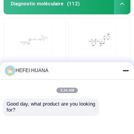
Diagnostic moléculaire
(112)
Fluorescéine-12-dUTP
DADP sel disodique
Solution de sodium de
HEFEI HUANA
1 mM
3:34 AM
meilleur prix
meilleur prix
Good day, what product are you looking 
for?
Contact
Contact