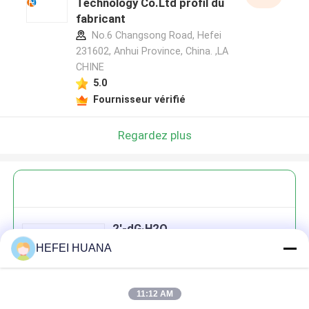
Technology Co.Ltd profil du
fabricant
No.6 Changsong Road, Hefei
231602, Anhui Province, China. ,LA
CHINE
5.0
Fournisseur vérifié
Regardez plus
2'-dG·H2O
HEFEI HUANA
11:12 AM