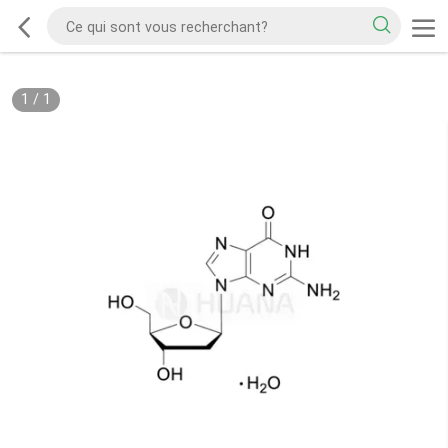
1
/
1