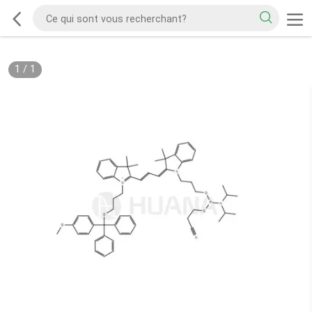
1
/
1