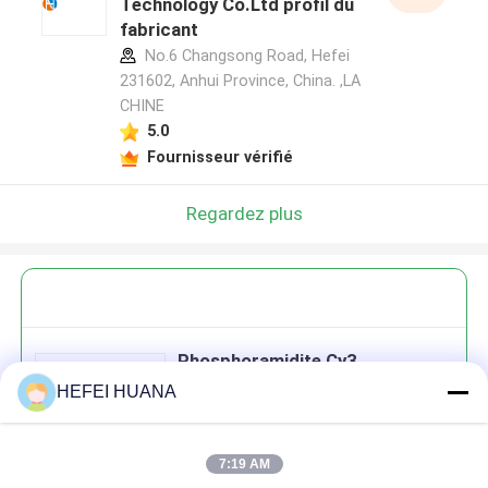
Technology Co.Ltd profil du
fabricant
No.6 Changsong Road, Hefei
231602, Anhui Province, China. ,LA
CHINE
5.0
Fournisseur vérifié
Regardez plus
Phosphoramidite Cy3
HEFEI HUANA
7:19 AM