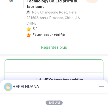
Technology Co.Ltd profil du
fabricant
No.6 Changsong Road, Hefei
231602, Anhui Province, China. ,LA
CHINE
5.0
Fournisseur vérifié
Regardez plus
6-HEXphosphonamidite
HEFEI HUANA
8:46 AM