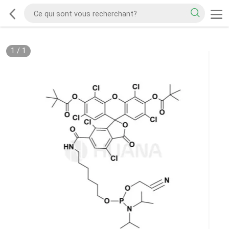
1
/
1