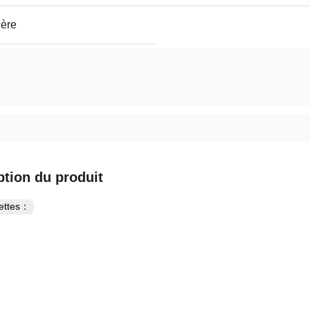
ière
ption du produit
uettes：