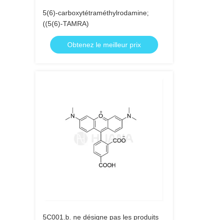
5(6)-carboxytétraméthylrodamine;
((5(6)-TAMRA)
Obtenez le meilleur prix
5C001.b. ne désigne pas les produits