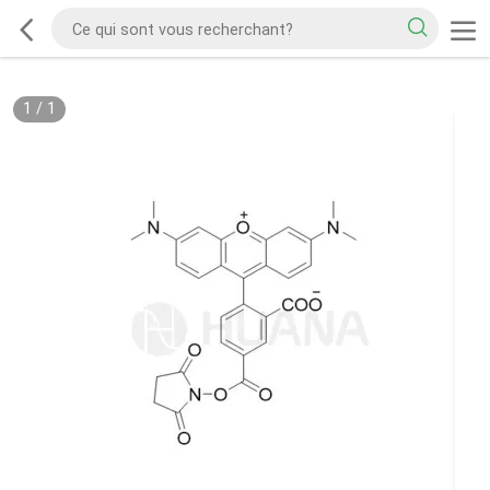
1
/
1