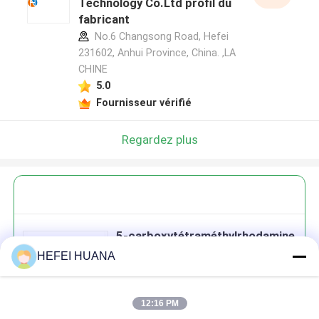
Technology Co.Ltd profil du
fabricant
No.6 Changsong Road, Hefei
231602, Anhui Province, China. ,LA
CHINE
5.0
Fournisseur vérifié
Regardez plus
5-carboxytétraméthylrhodamine
succinimidylestère; ((5-TAMRA,
HEFEI HUANA
SE)
12:16 PM