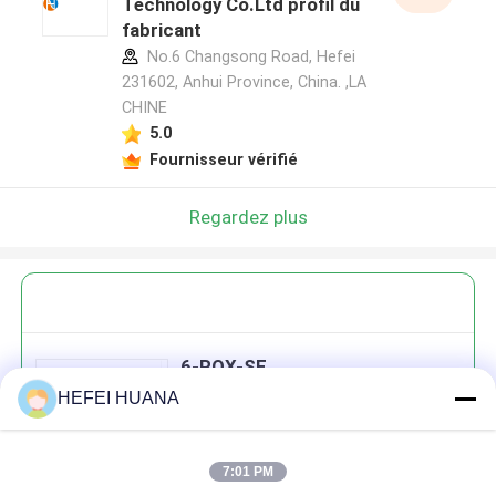
Technology Co.Ltd profil du
fabricant
No.6 Changsong Road, Hefei
231602, Anhui Province, China. ,LA
CHINE
5.0
Fournisseur vérifié
Regardez plus
6-ROX-SE
HEFEI HUANA
7:01 PM