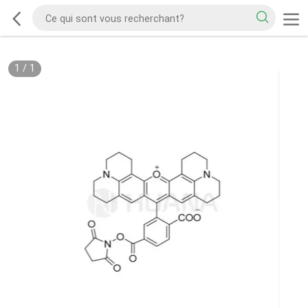
1
/
1