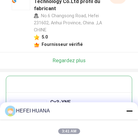
Technology Co.Ltd profil du
fabricant
No.6 Changsong Road, Hefei
231602, Anhui Province, China. ,LA
CHINE
5.0
Fournisseur vérifié
Regardez plus
Cy3-YNE
HEFEI HUANA
3:41 AM