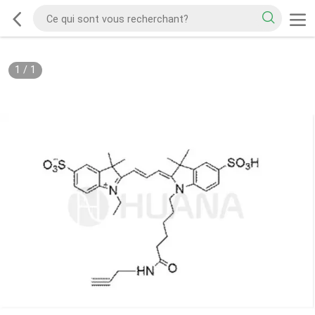
1
/
1