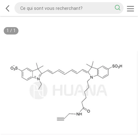
1
/
1