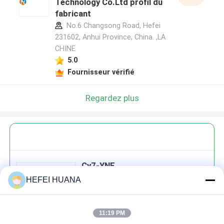
Technology Co.Ltd profil du
fabricant
No.6 Changsong Road, Hefei
231602, Anhui Province, China. ,LA
CHINE
5.0
Fournisseur vérifié
Regardez plus
Cy7-YNE
HEFEI HUANA
11:19 PM