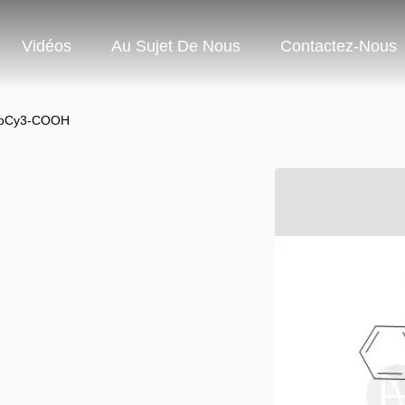
Vidéos
Au Sujet De Nous
Contactez-Nous
poCy3-COOH