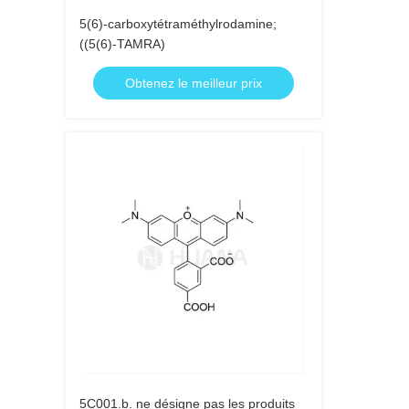
5(6)-carboxytétraméthylrodamine;
((5(6)-TAMRA)
Obtenez le meilleur prix
5C001.b. ne désigne pas les produits