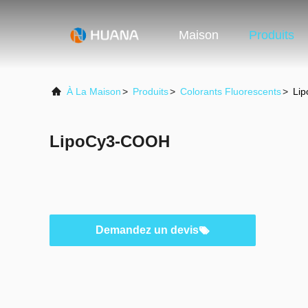
Maison
Produits
À La Maison
>
Produits
>
Colorants Fluorescents
>
Li
LipoCy3-COOH
Demandez un devis