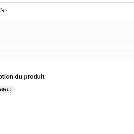
ière
ption du produit
uettes：