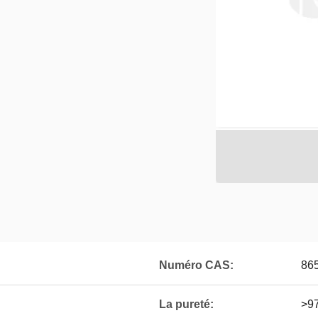
Numéro CAS:
86
La pureté:
>9