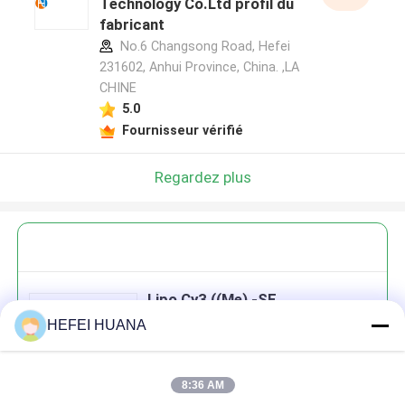
Technology Co.Ltd profil du
fabricant
No.6 Changsong Road, Hefei
231602, Anhui Province, China. ,LA
CHINE
5.0
Fournisseur vérifié
Regardez plus
Lipo Cy3 ((Me) -SE
HEFEI HUANA
8:36 AM