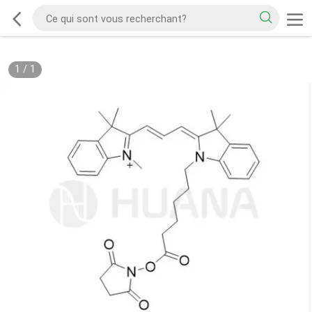
1
/
1