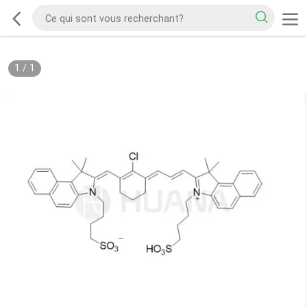
1
/
1