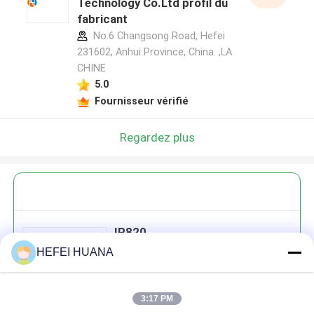
Technology Co.Ltd profil du
fabricant
No.6 Changsong Road, Hefei
231602, Anhui Province, China. ,LA
CHINE
5.0
Fournisseur vérifié
Regardez plus
IR820
HEFEI HUANA
3:17 PM