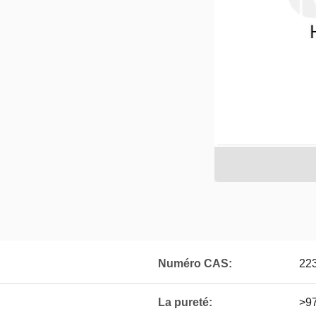
Numéro CAS:
22
La pureté:
>9