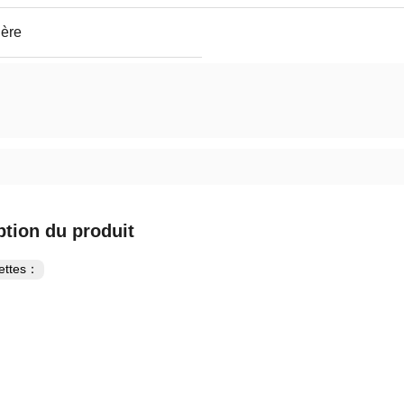
ière
ption du produit
uettes：