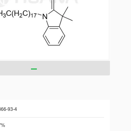
366-93-4
7%