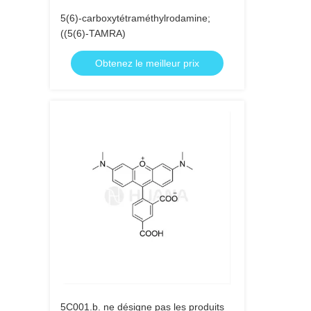
5(6)-carboxytétraméthylrodamine;
((5(6)-TAMRA)
Obtenez le meilleur prix
5C001.b. ne désigne pas les produits