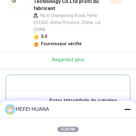
Technology Co.Ltd profil du
fabricant
No.6 Changsong Road, Hefei
231602, Anhui Province, China. ,LA
CHINE
5.0
Fournisseur vérifié
Regardez plus
Ester tétraéthyle de calcéine
HEFEI HUANA
3:28 PM