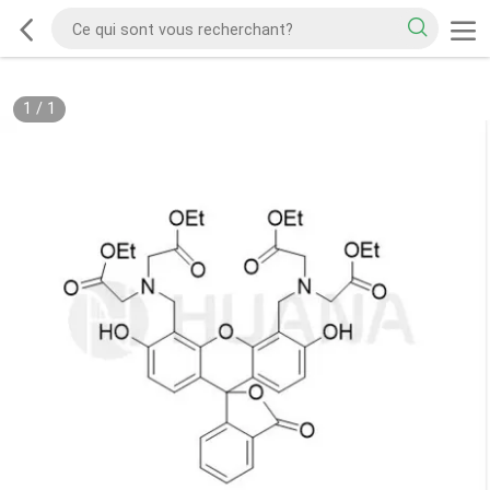
1
/
1