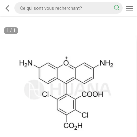
1
/
1