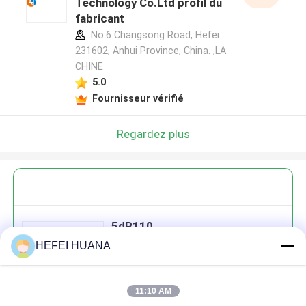
Technology Co.Ltd profil du
fabricant
No.6 Changsong Road, Hefei
231602, Anhui Province, China. ,LA
CHINE
5.0
Fournisseur vérifié
Regardez plus
5dR110
HEFEI HUANA
11:10 AM